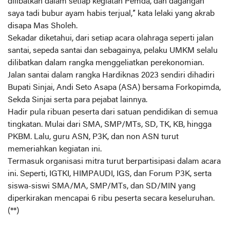
dilibatkan dalam setiap kegiatan Pemda, dan dagangan
saya tadi bubur ayam habis terjual,” kata lelaki yang akrab
disapa Mas Sholeh.
Sekadar diketahui, dari setiap acara olahraga seperti jalan
santai, sepeda santai dan sebagainya, pelaku UMKM selalu
dilibatkan dalam rangka menggeliatkan perekonomian.
Jalan santai dalam rangka Hardiknas 2023 sendiri dihadiri
Bupati Sinjai, Andi Seto Asapa (ASA) bersama Forkopimda,
Sekda Sinjai serta para pejabat lainnya.
Hadir pula ribuan peserta dari satuan pendidikan di semua
tingkatan. Mulai dari SMA, SMP/MTs, SD, TK, KB, hingga
PKBM. Lalu, guru ASN, P3K, dan non ASN turut
memeriahkan kegiatan ini.
Termasuk organisasi mitra turut berpartisipasi dalam acara
ini. Seperti, IGTKI, HIMPAUDI, IGS, dan Forum P3K, serta
siswa-siswi SMA/MA, SMP/MTs, dan SD/MIN yang
diperkirakan mencapai 6 ribu peserta secara keseluruhan.
(**)