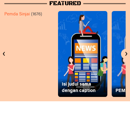
FEATURED
Pemda Sinjai
(1676)
‹
›
Isi judul sama
dengan caption
PEMD