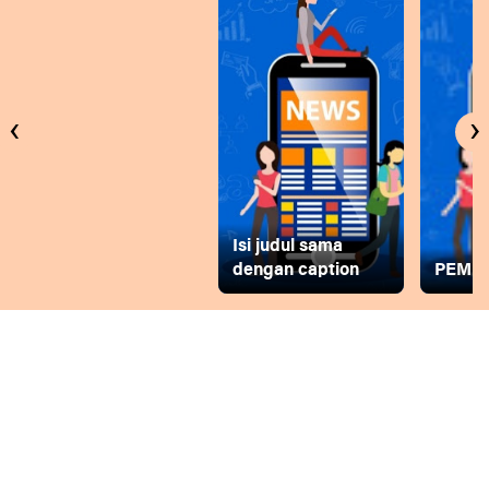
‹
›
Isi judul sama
dengan caption
PEMD