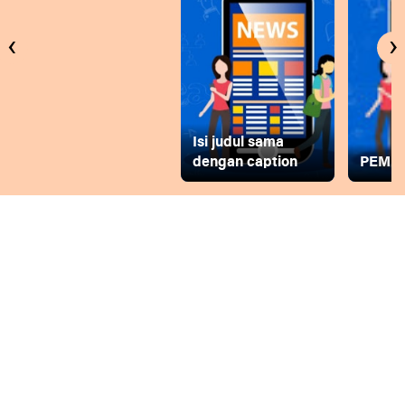
‹
›
Isi judul sama
dengan caption
PEMD