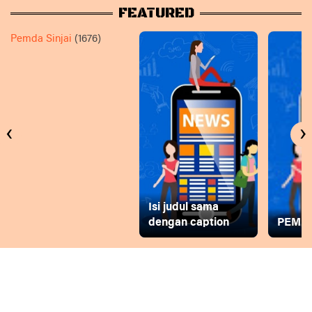
FEATURED
Pemda Sinjai
(1676)
‹
›
Isi judul sama
dengan caption
PEMD