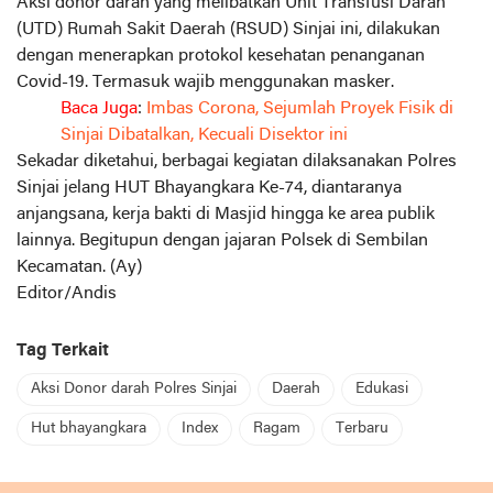
Aksi donor darah yang melibatkan Unit Transfusi Darah
(UTD) Rumah Sakit Daerah (RSUD) Sinjai ini, dilakukan
dengan menerapkan protokol kesehatan penanganan
Covid-19. Termasuk wajib menggunakan masker.
Baca Juga
:
Imbas Corona, Sejumlah Proyek Fisik di
Sinjai Dibatalkan, Kecuali Disektor ini
Sekadar diketahui, berbagai kegiatan dilaksanakan Polres
Sinjai jelang HUT Bhayangkara Ke-74, diantaranya
anjangsana, kerja bakti di Masjid hingga ke area publik
lainnya. Begitupun dengan jajaran Polsek di Sembilan
Kecamatan. (Ay)
Editor/Andis
Tag Terkait
Aksi Donor darah Polres Sinjai
Daerah
Edukasi
Hut bhayangkara
Index
Ragam
Terbaru