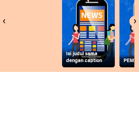
‹
›
Isi judul sama
dengan caption
PEMD