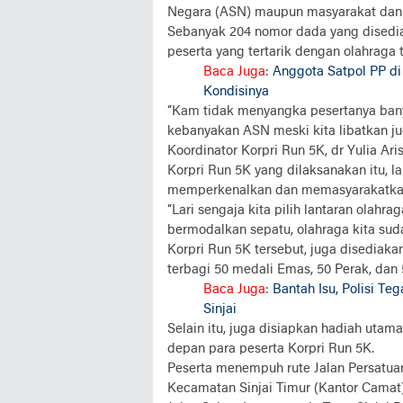
Negara (ASN) maupun masyarakat dan k
Sebanyak 204 nomor dada yang dised
peserta yang tertarik dengan olahraga 
Baca Juga
:
Anggota Satpol PP di
Kondisinya
“Kam tidak menyangka pesertanya banya
kebanyakan ASN meski kita libatkan ju
Koordinator Korpri Run 5K, dr Yulia Aris
Korpri Run 5K yang dilaksanakan itu, l
memperkenalkan dan memasyarakatkan o
“Lari sengaja kita pilih lantaran olah
bermodalkan sepatu, olahraga kita suda
Korpri Run 5K tersebut, juga disediakan
terbagi 50 medali Emas, 50 Perak, dan
Baca Juga
:
Bantah Isu, Polisi T
Sinjai
Selain itu, juga disiapkan hadiah utama
depan para peserta Korpri Run 5K.
Peserta menempuh rute Jalan Persatua
Kecamatan Sinjai Timur (Kantor Camat),