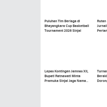
Puluhan Tim Berlaga di
Rutan 
Bhayangkara Cup Basketball
Jurnal
Tournament 2026 Sinjai
Perta
Lepas Kontingen Jamnas XII,
Turna
Bupati Ratnawati Minta
Berakh
Pramuka Sinjai Jaga Nama
Doron
Baik Daerah