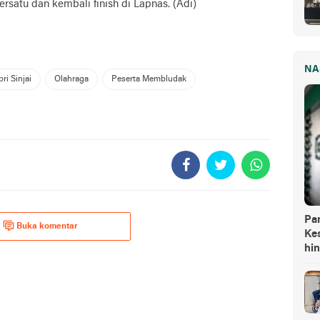
rsatu dan kembali finish di Lapnas. (Adi)
NA
ri Sinjai
Olahraga
Peserta Membludak
Pa
Buka komentar
Kes
hi