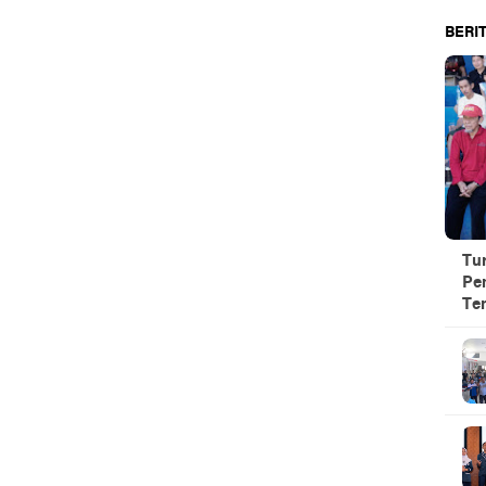
BERIT
Tu
Pe
Te