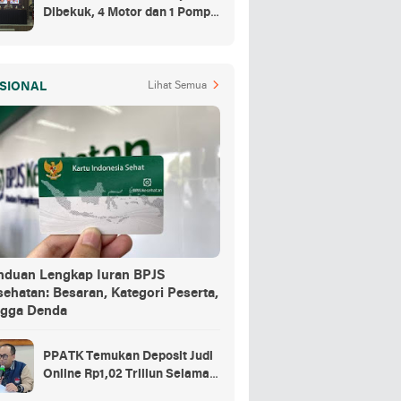
Dibekuk, 4 Motor dan 1 Pompa
Air Jadi Barang Buktinya
SIONAL
Lihat Semua
nduan Lengkap Iuran BPJS
ehatan: Besaran, Kategori Peserta,
ngga Denda
PPATK Temukan Deposit Judi
Online Rp1,02 Triliun Selama
Momentum Piala Dunia 2026