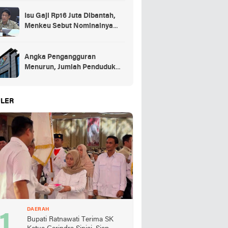
Isu Gaji Rp16 Juta Dibantah,
Menkeu Sebut Nominalnya
Sekitar UMP
Angka Pengangguran
Menurun, Jumlah Penduduk
Bekerja Capai 148,19 Juta
LER
DAERAH
Bupati Ratnawati Terima SK