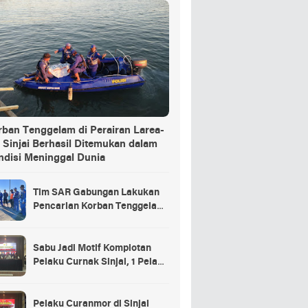
rban Tenggelam di Perairan Larea-
 Sinjai Berhasil Ditemukan dalam
ndisi Meninggal Dunia
Tim SAR Gabungan Lakukan
Pencarian Korban Tenggelam
di Pelabuhan Larea-Rea Sinjai
Sabu Jadi Motif Komplotan
Pelaku Curnak Sinjai, 1 Pelaku
dan Penadah Masih DPO
Pelaku Curanmor di Sinjai