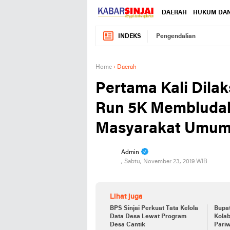
DAERAH
HUKUM DAN
INDEKS
Pengendalian
Home
›
Daerah
Pertama Kali Dilak
Run 5K Membludak
Masyarakat Umu
Admin
, Sabtu, November 23, 2019 WIB
Lihat juga
BPS Sinjai Perkuat Tata Kelola
Bupat
Data Desa Lewat Program
Kola
Desa Cantik
Pariw