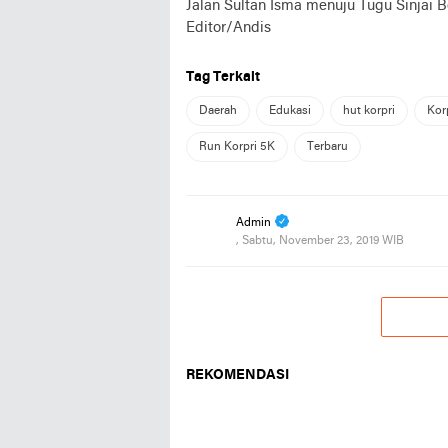
Jalan Sultan Isma menuju Tugu Sinjai Be
Editor/Andis
Tag Terkait
Daerah
Edukasi
hut korpri
Korp
Run Korpri 5K
Terbaru
Admin
, Sabtu, November 23, 2019 WIB
REKOMENDASI