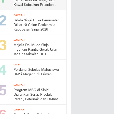
Ketua Gerindra Sinjai, Siap
Kawal Kebijakan Presiden
Prabowo
DAERAH
Sekda Sinjai Buka Pemusatan
Diklat 70 Calon Paskibraka
Kabupaten Sinjai 2026
DAERAH
Majelis Dai Muda Sinjai
Ingatkan Panitia Gerak Jalan
Jaga Kesakralan HUT
Kemerdekaan
UMSI
Perdana, Sebelas Mahasiswa
UMSi Magang di Taiwan
DAERAH
Program MBG di Sinjai
Diarahkan Serap Produk
Petani, Peternak, dan UMKM
Lokal
DAERAH