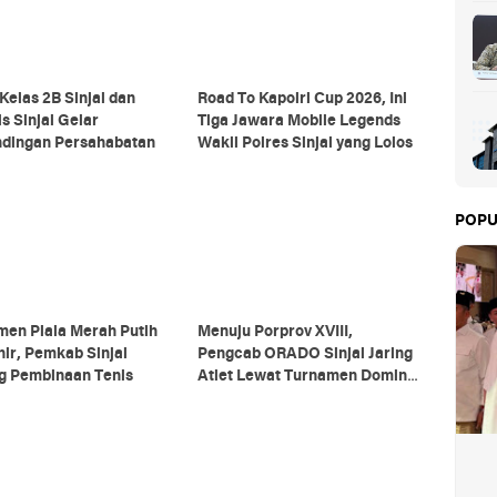
Kelas 2B Sinjai dan
Road To Kapolri Cup 2026, Ini
is Sinjai Gelar
Tiga Jawara Mobile Legends
ndingan Persahabatan
Wakil Polres Sinjai yang Lolos
POPU
men Piala Merah Putih
Menuju Porprov XVIII,
ir, Pemkab Sinjai
Pengcab ORADO Sinjai Jaring
g Pembinaan Tenis
Atlet Lewat Turnamen Domino
2026