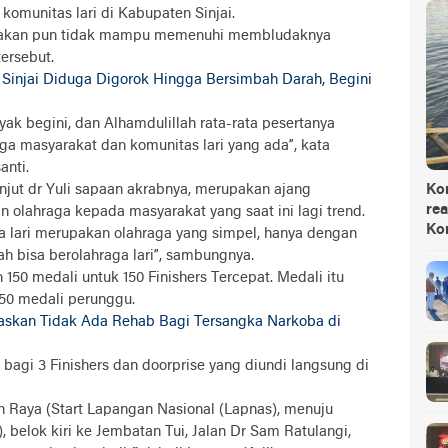
omunitas lari di Kabupaten Sinjai.
iakan pun tidak mampu memenuhi membludaknya
tersebut.
 Sinjai Diduga Digorok Hingga Bersimbah Darah, Begini
k begini, dan Alhamdulillah rata-rata pesertanya
ga masyarakat dan komunitas lari yang ada”, kata
anti.
anjut dr Yuli sapaan akrabnya, merupakan ajang
Ko
rea
lahraga kepada masyarakat yang saat ini lagi trend.
Ko
raga lari merupakan olahraga yang simpel, hanya dengan
h bisa berolahraga lari”, sambungnya.
 150 medali untuk 150 Finishers Tercepat. Medali itu
 50 medali perunggu.
egaskan Tidak Ada Rehab Bagi Tersangka Narkoba di
 bagi 3 Finishers dan doorprise yang diundi langsung di
n Raya (Start Lapangan Nasional (Lapnas), menuju
 belok kiri ke Jembatan Tui, Jalan Dr Sam Ratulangi,