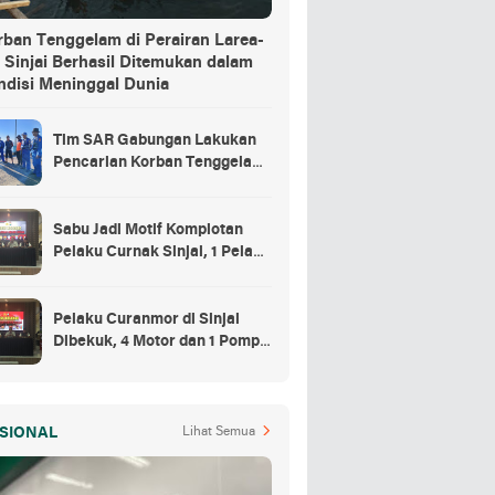
rban Tenggelam di Perairan Larea-
 Sinjai Berhasil Ditemukan dalam
ndisi Meninggal Dunia
Tim SAR Gabungan Lakukan
Pencarian Korban Tenggelam
di Pelabuhan Larea-Rea Sinjai
Sabu Jadi Motif Komplotan
Pelaku Curnak Sinjai, 1 Pelaku
dan Penadah Masih DPO
Pelaku Curanmor di Sinjai
Dibekuk, 4 Motor dan 1 Pompa
Air Jadi Barang Buktinya
SIONAL
Lihat Semua