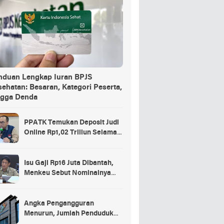
nduan Lengkap Iuran BPJS
ehatan: Besaran, Kategori Peserta,
ngga Denda
PPATK Temukan Deposit Judi
Online Rp1,02 Triliun Selama
Momentum Piala Dunia 2026
Isu Gaji Rp16 Juta Dibantah,
Menkeu Sebut Nominalnya
Sekitar UMP
Angka Pengangguran
Menurun, Jumlah Penduduk
Bekerja Capai 148,19 Juta