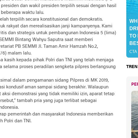
residen dan wakil presiden terpilih sesuai dengan hasil
beberapa waktu lalu.
elah terpilih secara konstitusional dan demokratis.
k rakyat dan merealisasikan janji kampanyenya. Kami
itis dan strategis untuk pembangunan Indonesia 5 (lima)
 SEMMI Bintang Wahyu Saputra saat memberi
etariat PB SEMMI Jl. Taman Amir Hamzah No.2,
/6) malam lalu.
ma kasih kepada pihak Polri dan TNI yang telah menjaga
a selama proses peradilan sengketa pilpres berlangsung
TREN
aksimal dalam pengamanan sidang Pilpres di MK 2019,
PE
tuasi kondusif aman sampai sidang berakhir. Walaupun
 aksi demonstrasi yang tidak memiliki izin, aparat tetap
rsebut,” tambah pria yang juga terlibat sebagai
ndonesia.
rap pemerintah dan masyarakat Indonesia memberikan
h Polri dan TNI.