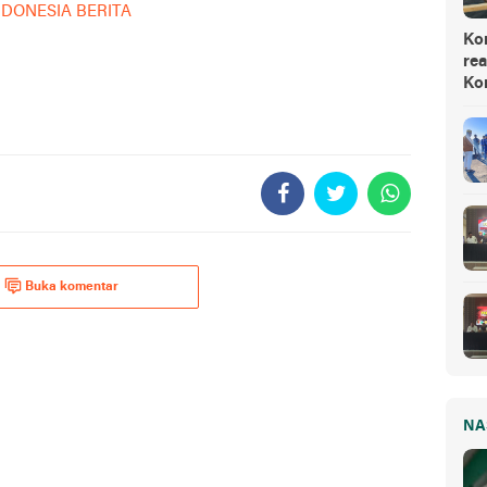
NDONESIA BERITA
Ko
rea
Ko
Buka komentar
NA