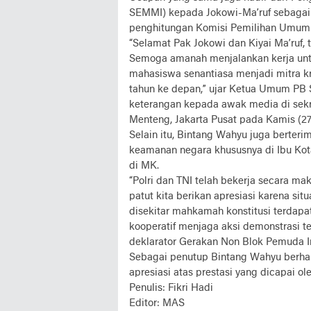
SEMMI) kepada Jokowi-Ma’ruf sebagai p
penghitungan Komisi Pemilihan Umum 
“Selamat Pak Jokowi dan Kiyai Ma’ruf, t
Semoga amanah menjalankan kerja untu
mahasiswa senantiasa menjadi mitra kr
tahun ke depan,” ujar Ketua Umum PB
keterangan kepada awak media di sekr
Menteng, Jakarta Pusat pada Kamis (27
Selain itu, Bintang Wahyu juga berteri
keamanan negara khususnya di Ibu Kot
di MK.
“Polri dan TNI telah bekerja secara m
patut kita berikan apresiasi karena si
disekitar mahkamah konstitusi terdapat
kooperatif menjaga aksi demonstrasi te
deklarator Gerakan Non Blok Pemuda I
Sebagai penutup Bintang Wahyu berha
apresiasi atas prestasi yang dicapai ole
Penulis: Fikri Hadi
Editor: MAS