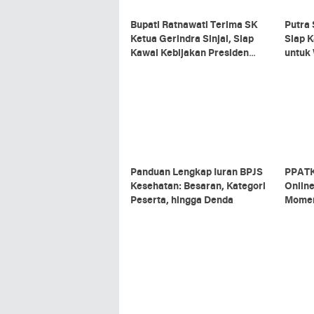
Bupati Ratnawati Terima SK
Putra 
Ketua Gerindra Sinjai, Siap
Siap K
Kawal Kebijakan Presiden
untuk
Prabowo
Panduan Lengkap Iuran BPJS
PPATK
Kesehatan: Besaran, Kategori
Online
Peserta, hingga Denda
Momen