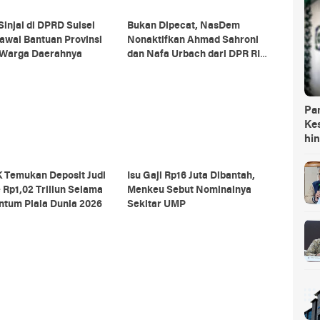
Sinjai di DPRD Sulsel
Bukan Dipecat, NasDem
awal Bantuan Provinsi
Nonaktifkan Ahmad Sahroni
 Warga Daerahnya
dan Nafa Urbach dari DPR RI,
Masih Dapat Gaji dan
Tunjangan?
Pa
Kes
hi
 Temukan Deposit Judi
Isu Gaji Rp16 Juta Dibantah,
 Rp1,02 Triliun Selama
Menkeu Sebut Nominalnya
tum Piala Dunia 2026
Sekitar UMP