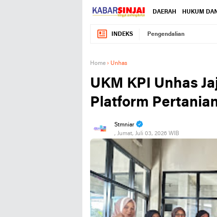
DAERAH
HUKUM DAN
INDEKS
Pengendalian
Home
›
Unhas
UKM KPI Unhas Ja
Platform Pertanian
Stmniar
, Jumat, Juli 03, 2026 WIB