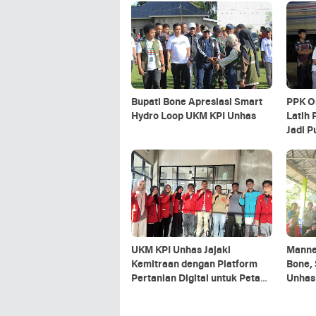
Bupati Bone Apresiasi Smart
PPK O
Hydro Loop UKM KPI Unhas
Latih 
Jadi 
UKM KPI Unhas Jajaki
Manne
Kemitraan dengan Platform
Bone,
Pertanian Digital untuk Petani
Unhas
Bone
Pertan