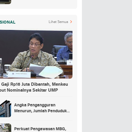
Air Jadi Barang Buktinya
SIONAL
Lihat Semua
 Gaji Rp16 Juta Dibantah, Menkeu
but Nominalnya Sekitar UMP
Angka Pengangguran
Menurun, Jumlah Penduduk
Bekerja Capai 148,19 Juta
Perkuat Pengawasan MBG,