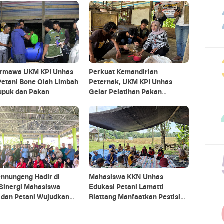
rmawa UKM KPI Unhas
Perkuat Kemandirian
Petani Bone Olah Limbah
Peternak, UKM KPI Unhas
Pupuk dan Pakan
Gelar Pelatihan Pakan
Fitobiotik di Bone
nnungeng Hadir di
Mahasiswa KKN Unhas
 Sinergi Mahasiswa
Edukasi Petani Lamatti
 dan Petani Wujudkan
Riattang Manfaatkan Pestisida
ian Berkelanjutan
Nabati dari Bahan Alami