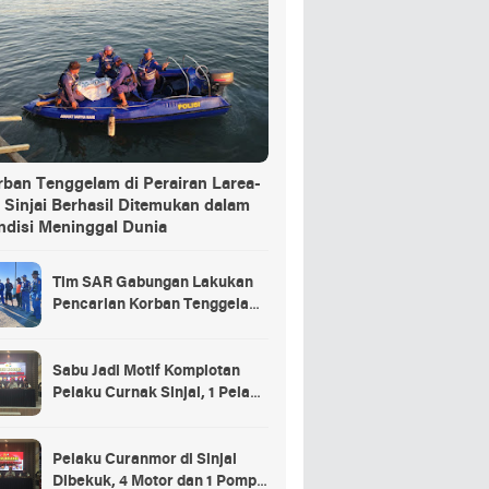
rban Tenggelam di Perairan Larea-
 Sinjai Berhasil Ditemukan dalam
ndisi Meninggal Dunia
Tim SAR Gabungan Lakukan
Pencarian Korban Tenggelam
di Pelabuhan Larea-Rea Sinjai
Sabu Jadi Motif Komplotan
Pelaku Curnak Sinjai, 1 Pelaku
dan Penadah Masih DPO
Pelaku Curanmor di Sinjai
Dibekuk, 4 Motor dan 1 Pompa