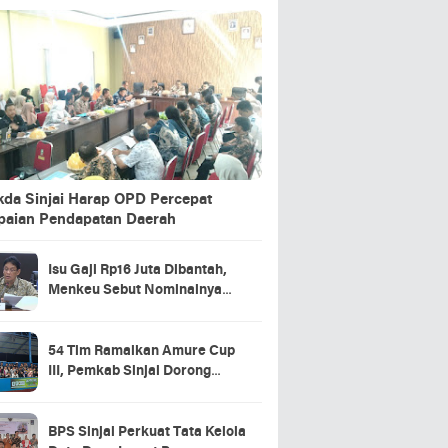
kda Sinjai Harap OPD Percepat
paian Pendapatan Daerah
Isu Gaji Rp16 Juta Dibantah,
Menkeu Sebut Nominalnya
Sekitar UMP
54 Tim Ramaikan Amure Cup
III, Pemkab Sinjai Dorong
Pembinaan Atlet Futsal
BPS Sinjai Perkuat Tata Kelola