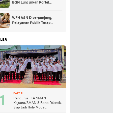
BGN Luncurkan Portal
Pengaduan bagi Mitra dan
SPPG
WFH ASN Diperpanjang,
Pelayanan Publik Tetap
Berjalan Penuh
LER
DAERAH
Pengurus IKA SMAN
Kajuara/SMAN 8 Bone Dilantik,
Siap Jadi Role Model
Almamater