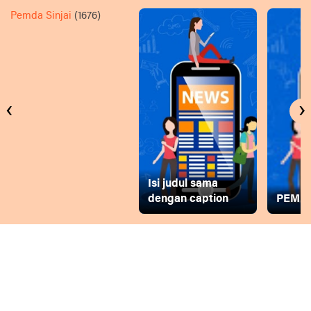
Pemda Sinjai
(1676)
‹
›
Isi judul sama
dengan caption
PEMD