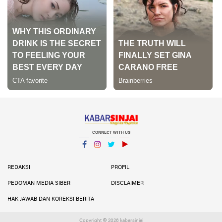
CONNECT WITH US
Facebook
Instagram
Twitter
YouTube
YouTube
REDAKSI
PROFIL
PEDOMAN MEDIA SIBER
DISCLAIMER
HAK JAWAB DAN KOREKSI BERITA
Copyright ©
2026 kabarsinjai