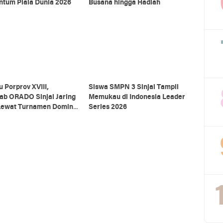
tum Piala Dunia 2026
Busana hingga Hadiah
 Porprov XVIII,
Siswa SMPN 3 Sinjai Tampil
ab ORADO Sinjai Jaring
Memukau di Indonesia Leader
 Lewat Turnamen Domino
Series 2026