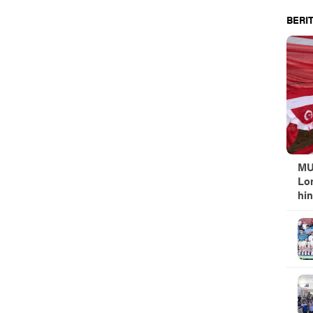
BERIT
MUI
Lo
hi