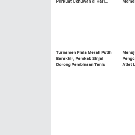
Perkuat Ukhuwah di Hari
Momen
Kemenangan
Turnamen Piala Merah Putih
Menuju
Berakhir, Pemkab Sinjai
Pengc
Dorong Pembinaan Tenis
Atlet
2026