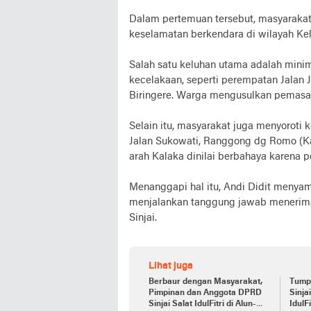
Dalam pertemuan tersebut, masyarakat
keselamatan berkendara di wilayah Kel
Salah satu keluhan utama adalah minimn
kecelakaan, seperti perempatan Jalan 
Biringere. Warga mengusulkan pemasang
Selain itu, masyarakat juga menyorot
Jalan Sukowati, Ranggong dg Romo (Kal
arah Kalaka dinilai berbahaya karena p
Menanggapi hal itu, Andi Didit menyam
menjalankan tanggung jawab menerima 
Sinjai.
Lihat juga
Berbaur dengan Masyarakat,
Tump
Pimpinan dan Anggota DPRD
Sinja
Sinjai Salat IdulFitri di Alun-
IdulF