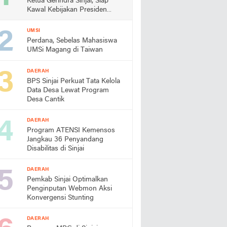
Ketua Gerindra Sinjai, Siap
Kawal Kebijakan Presiden
Prabowo
UMSI
Perdana, Sebelas Mahasiswa
UMSi Magang di Taiwan
DAERAH
BPS Sinjai Perkuat Tata Kelola
Data Desa Lewat Program
Desa Cantik
DAERAH
Program ATENSI Kemensos
Jangkau 36 Penyandang
Disabilitas di Sinjai
DAERAH
Pemkab Sinjai Optimalkan
Penginputan Webmon Aksi
Konvergensi Stunting
DAERAH