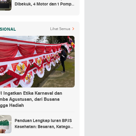
Dibekuk, 4 Motor dan 1 Pompa
Air Jadi Barang Buktinya
SIONAL
Lihat Semua
 Ingatkan Etika Karnaval dan
mba Agustusan, dari Busana
ngga Hadiah
Panduan Lengkap Iuran BPJS
Kesehatan: Besaran, Kategori
Peserta, hingga Denda