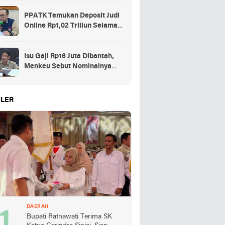
PPATK Temukan Deposit Judi
Online Rp1,02 Triliun Selama
Momentum Piala Dunia 2026
Isu Gaji Rp16 Juta Dibantah,
Menkeu Sebut Nominalnya
Sekitar UMP
LER
DAERAH
Bupati Ratnawati Terima SK