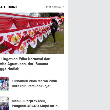
A TERKINI
Lihat Semua
 Ingatkan Etika Karnaval dan
mba Agustusan, dari Busana
ngga Hadiah
Turnamen Piala Merah Putih
Berakhir, Pemkab Sinjai
Dorong Pembinaan Tenis
Menuju Porprov XVIII,
Pengcab ORADO Sinjai Jaring