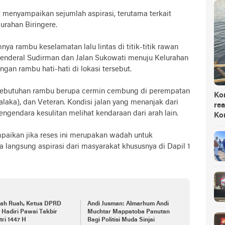
 menyampaikan sejumlah aspirasi, terutama terkait
urahan Biringere.
ya rambu keselamatan lalu lintas di titik-titik rawan
Jenderal Sudirman dan Jalan Sukowati menuju Kelurahan
an rambu hati-hati di lokasi tersebut.
i kebutuhan rambu berupa cermin cembung di perempatan
Ko
aka), dan Veteran. Kondisi jalan yang menanjak dari
rea
engendara kesulitan melihat kendaraan dari arah lain.
Ko
paikan jika reses ini merupakan wadah untuk
langsung aspirasi dari masyarakat khususnya di Dapil 1
ah Ruah, Ketua DPRD
Andi Jusman: Almarhum Andi
i Hadiri Pawai Takbir
Muchtar Mappatoba Panutan
itri 1447 H
Bagi Politisi Muda Sinjai