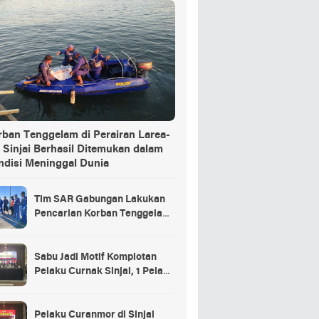
rban Tenggelam di Perairan Larea-
 Sinjai Berhasil Ditemukan dalam
ndisi Meninggal Dunia
Tim SAR Gabungan Lakukan
Pencarian Korban Tenggelam
di Pelabuhan Larea-Rea Sinjai
Sabu Jadi Motif Komplotan
Pelaku Curnak Sinjai, 1 Pelaku
dan Penadah Masih DPO
Pelaku Curanmor di Sinjai