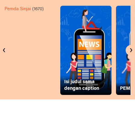
Pemda Sinjai
(1670)
‹
›
Isi judul sama
dengan caption
PEMD