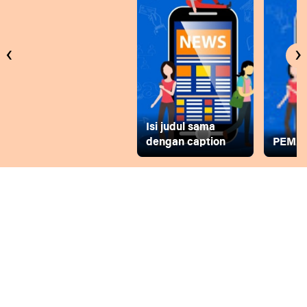
‹
›
Isi judul sama
dengan caption
PEMD