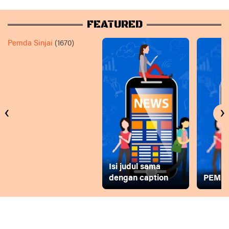
FEATURED
Pemda Sinjai
(1670)
‹
›
Isi judul sama
dengan caption
PEMD