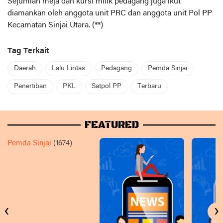
Sejumlah meja dan kursi milik pedagang juga ikut
diamankan oleh anggota unit PRC dan anggota unit Pol PP
Kecamatan Sinjai Utara. (**)
Tag Terkait
Daerah
Lalu Lintas
Pedagang
Pemda Sinjai
Penertiban
PKL
Satpol PP
Terbaru
FEATURED
Pemda Sinjai
(1674)
‹
›