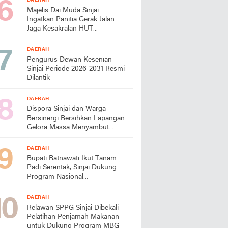
DAERAH
Majelis Dai Muda Sinjai
Ingatkan Panitia Gerak Jalan
Jaga Kesakralan HUT
Kemerdekaan
DAERAH
Pengurus Dewan Kesenian
Sinjai Periode 2026-2031 Resmi
Dilantik
DAERAH
Dispora Sinjai dan Warga
Bersinergi Bersihkan Lapangan
Gelora Massa Menyambut
HUT RI
DAERAH
Bupati Ratnawati Ikut Tanam
Padi Serentak, Sinjai Dukung
Program Nasional
Swasembada Pangan
DAERAH
Relawan SPPG Sinjai Dibekali
Pelatihan Penjamah Makanan
untuk Dukung Program MBG