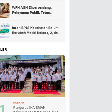
SPPG
WFH ASN Diperpanjang,
Pelayanan Publik Tetap
Berjalan Penuh
Iuran BPJS Kesehatan Belum
Berubah Meski Kelas 1, 2, dan
3 Dihapus
LER
DAERAH
Pengurus IKA SMAN