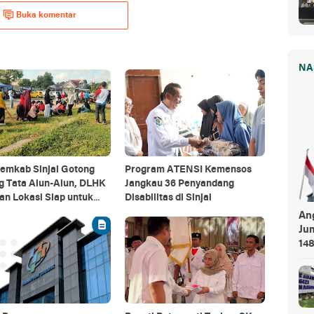
Buka komentar
NA
emkab Sinjai Gotong
Program ATENSI Kemensos
g Tata Alun-Alun, DLHK
Jangkau 36 Penyandang
an Lokasi Siap untuk
Disabilitas di Sinjai
ra HUT RI
An
Ju
148