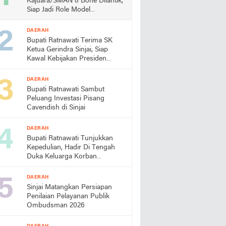
Kajuara/SMAN 8 Bone Dilantik,
Siap Jadi Role Model
Almamater
DAERAH
Bupati Ratnawati Terima SK
Ketua Gerindra Sinjai, Siap
Kawal Kebijakan Presiden
Prabowo
DAERAH
Bupati Ratnawati Sambut
Peluang Investasi Pisang
Cavendish di Sinjai
DAERAH
Bupati Ratnawati Tunjukkan
Kepedulian, Hadir Di Tengah
Duka Keluarga Korban
Pengeroyokan di Morowali
DAERAH
Sinjai Matangkan Persiapan
Penilaian Pelayanan Publik
Ombudsman 2026