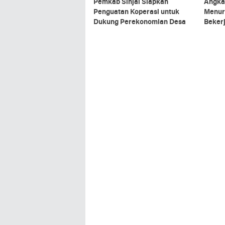
Pemkab Sinjai Siapkan
Angka
Penguatan Koperasi untuk
Menur
Dukung Perekonomian Desa
Bekerj