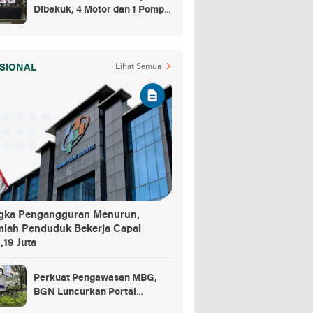
Dibekuk, 4 Motor dan 1 Pompa
Air Jadi Barang Buktinya
SIONAL
Lihat Semua
gka Pengangguran Menurun,
mlah Penduduk Bekerja Capai
,19 Juta
Perkuat Pengawasan MBG,
BGN Luncurkan Portal
Pengaduan bagi Mitra dan