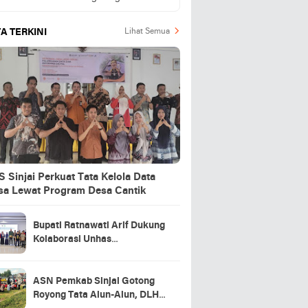
A TERKINI
Lihat Semua
 Sinjai Perkuat Tata Kelola Data
sa Lewat Program Desa Cantik
Bupati Ratnawati Arif Dukung
Kolaborasi Unhas
Kembangkan Pariwisata
Berkelanjutan di Sinjai
ASN Pemkab Sinjai Gotong
Royong Tata Alun-Alun, DLHK