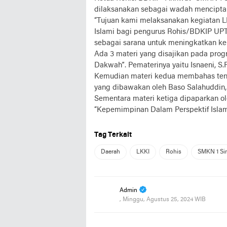
dilaksanakan sebagai wadah menciptak
“Tujuan kami melaksanakan kegiatan LK
Islami bagi pengurus Rohis/BDKIP UPT 
sebagai sarana untuk meningkatkan ke
Ada 3 materi yang disajikan pada prog
Dakwah”. Pematerinya yaitu Isnaeni, S.
Kemudian materi kedua membahas ten
yang dibawakan oleh Baso Salahuddin,
Sementara materi ketiga dipaparkan o
“Kepemimpinan Dalam Perspektif Islam
Tag Terkait
Daerah
LKKI
Rohis
SMKN 1 Sin
Admin
, Minggu, Agustus 25, 2024 WIB