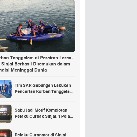
rban Tenggelam di Perairan Larea-
 Sinjai Berhasil Ditemukan dalam
ndisi Meninggal Dunia
Tim SAR Gabungan Lakukan
Pencarian Korban Tenggelam
di Pelabuhan Larea-Rea Sinjai
Sabu Jadi Motif Komplotan
Pelaku Curnak Sinjai, 1 Pelaku
dan Penadah Masih DPO
Pelaku Curanmor di Sinjai