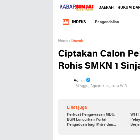
DAERAH
HUKUM DAN
INDEKS
Pengendalian
Home
›
Daerah
Ciptakan Calon Pe
Rohis SMKN 1 Sinja
Admin
, Minggu, Agustus 25, 2024 WIB
Lihat juga
Perkuat Pengawasan MBG,
WFH 
BGN Luncurkan Portal
Pelay
Pengaduan bagi Mitra dan
Berj
SPPG