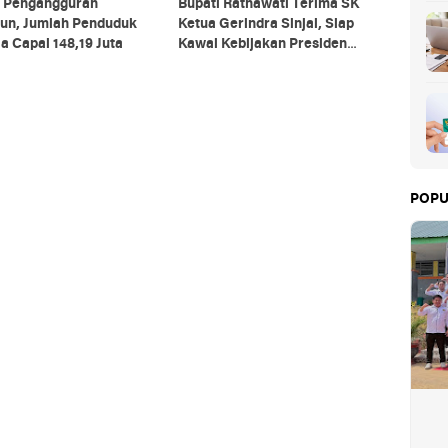
 Pengangguran
Bupati Ratnawati Terima SK
un, Jumlah Penduduk
Ketua Gerindra Sinjai, Siap
a Capai 148,19 Juta
Kawal Kebijakan Presiden
Prabowo
POPU