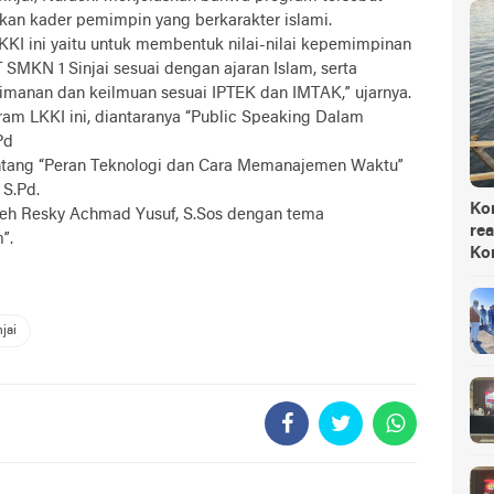
an kader pemimpin yang berkarakter islami.
KI ini yaitu untuk membentuk nilai-nilai kepemimpinan
SMKN 1 Sinjai sesuai dengan ajaran Islam, serta
imanan dan keilmuan sesuai IPTEK dan IMTAK,” ujarnya.
ram LKKI ini, diantaranya “Public Speaking Dalam
Pd
tang “Peran Teknologi dan Cara Memanajemen Waktu”
 S.Pd.
Ko
leh Resky Achmad Yusuf, S.Sos dengan tema
rea
”.
Ko
jai