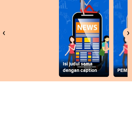
‹
›
Isi judul sama
dengan caption
PEMD