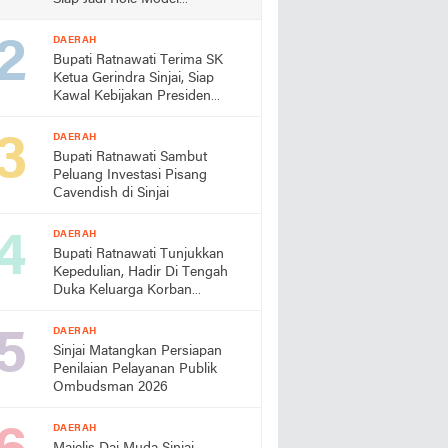
Almamater
DAERAH
Bupati Ratnawati Terima SK
Ketua Gerindra Sinjai, Siap
Kawal Kebijakan Presiden
Prabowo
DAERAH
Bupati Ratnawati Sambut
Peluang Investasi Pisang
Cavendish di Sinjai
DAERAH
Bupati Ratnawati Tunjukkan
Kepedulian, Hadir Di Tengah
Duka Keluarga Korban
Pengeroyokan di Morowali
DAERAH
Sinjai Matangkan Persiapan
Penilaian Pelayanan Publik
Ombudsman 2026
DAERAH