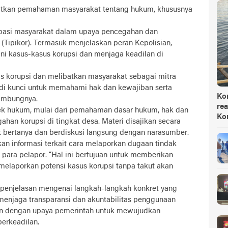
katkan pemahaman masyarakat tentang hukum, khususnya
ipasi masyarakat dalam upaya pencegahan dan
(Tipikor). Termasuk menjelaskan peran Kepolisian,
ni kasus-kasus korupsi dan menjaga keadilan di
 korupsi dan melibatkan masyarakat sebagai mitra
di kunci untuk memahami hak dan kewajiban serta
Ko
sambungnya.
rea
pek hukum, mulai dari pemahaman dasar hukum, hak dan
Ko
han korupsi di tingkat desa. Materi disajikan secara
k bertanya dan berdiskusi langsung dengan narasumber.
an informasi terkait cara melaporkan dugaan tindak
 para pelapor. “Hal ini bertujuan untuk memberikan
elaporkan potensi kasus korupsi tanpa takut akan
an penjelasan mengenai langkah-langkah konkret yang
menjaga transparansi dan akuntabilitas penggunaan
alan dengan upaya pemerintah untuk mewujudkan
berkeadilan.