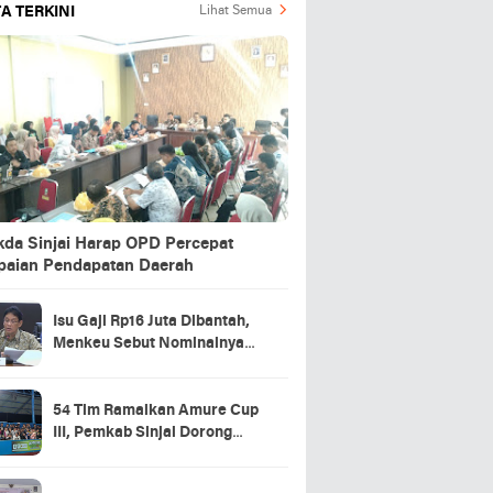
A TERKINI
Lihat Semua
kda Sinjai Harap OPD Percepat
paian Pendapatan Daerah
Isu Gaji Rp16 Juta Dibantah,
Menkeu Sebut Nominalnya
Sekitar UMP
54 Tim Ramaikan Amure Cup
III, Pemkab Sinjai Dorong
Pembinaan Atlet Futsal