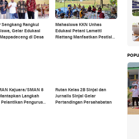
 Sengkang Rangkul
Mahasiswa KKN Unhas
iswa, Gelar Edukasi
Edukasi Petani Lamatti
 Mappadeceng di Desa
Riattang Manfaatkan Pestisida
Nabati dari Bahan Alami
POPU
MAN Kajuara/SMAN 8
Rutan Kelas 2B Sinjai dan
Mantapkan Langkah
Jurnalis Sinjai Gelar
 Pelantikan Pengurus
Pertandingan Persahabatan