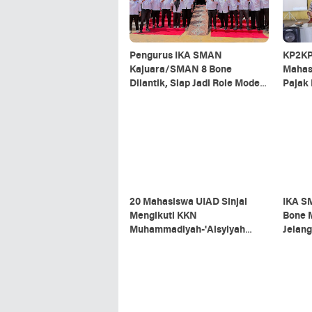
Pengurus IKA SMAN
KP2KP
Kajuara/SMAN 8 Bone
Mahas
Dilantik, Siap Jadi Role Model
Pajak
Almamater
20 Mahasiswa UIAD Sinjai
IKA S
Mengikuti KKN
Bone 
Muhammadiyah-'Aisyiyah
Jelang
2026
Baru