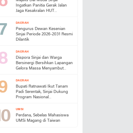
Majelis Dai Muda Sinjai
Ingatkan Panitia Gerak Jalan
Jaga Kesakralan HUT
Kemerdekaan
DAERAH
Pengurus Dewan Kesenian
Sinjai Periode 2026-2031 Resmi
Dilantik
DAERAH
Dispora Sinjai dan Warga
Bersinergi Bersihkan Lapangan
Gelora Massa Menyambut
HUT RI
DAERAH
Bupati Ratnawati Ikut Tanam
Padi Serentak, Sinjai Dukung
Program Nasional
Swasembada Pangan
UMSI
Perdana, Sebelas Mahasiswa
UMSi Magang di Taiwan