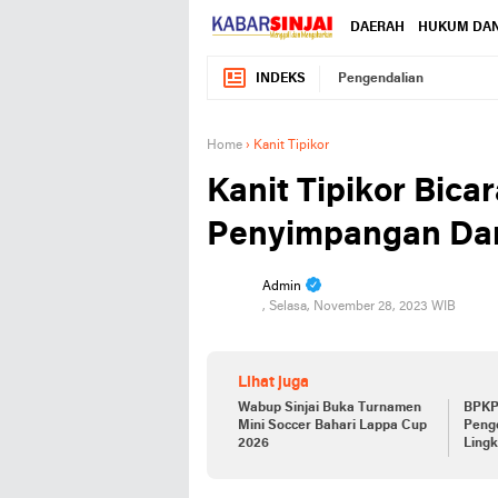
DAERAH
HUKUM DAN
INDEKS
Pengendalian
Home
›
Kanit Tipikor
Kanit Tipikor Bic
Penyimpangan Dana
Admin
, Selasa, November 28, 2023 WIB
Lihat juga
Wabup Sinjai Buka Turnamen
BPKP 
Mini Soccer Bahari Lappa Cup
Penge
2026
Ling