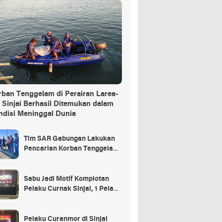
rban Tenggelam di Perairan Larea-
 Sinjai Berhasil Ditemukan dalam
ndisi Meninggal Dunia
Tim SAR Gabungan Lakukan
Pencarian Korban Tenggelam
di Pelabuhan Larea-Rea Sinjai
Sabu Jadi Motif Komplotan
Pelaku Curnak Sinjai, 1 Pelaku
dan Penadah Masih DPO
Pelaku Curanmor di Sinjai