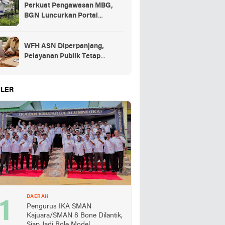
Perkuat Pengawasan MBG,
BGN Luncurkan Portal
Pengaduan bagi Mitra dan
SPPG
WFH ASN Diperpanjang,
Pelayanan Publik Tetap
Berjalan Penuh
LER
DAERAH
Pengurus IKA SMAN
Kajuara/SMAN 8 Bone Dilantik,
Siap Jadi Role Model