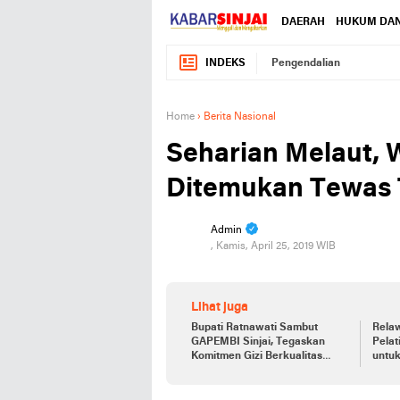
DAERAH
HUKUM DAN
INDEKS
Pengendalian
Home
›
Berita Nasional
Seharian Melaut,
Ditemukan Tewas
Admin
, Kamis, April 25, 2019 WIB
Lihat juga
Bupati Ratnawati Sambut
Relaw
GAPEMBI Sinjai, Tegaskan
Pela
Komitmen Gizi Berkualitas
untu
untuk Generasi Emas