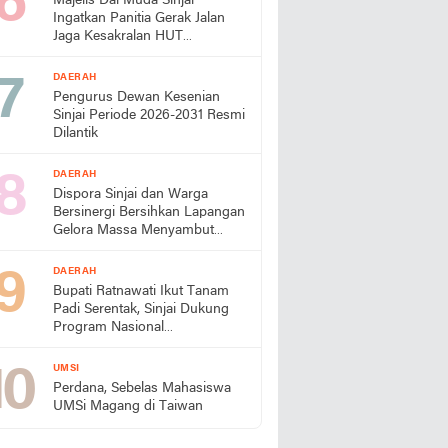
Majelis Dai Muda Sinjai
Ingatkan Panitia Gerak Jalan
Jaga Kesakralan HUT
Kemerdekaan
DAERAH
Pengurus Dewan Kesenian
Sinjai Periode 2026-2031 Resmi
Dilantik
DAERAH
Dispora Sinjai dan Warga
Bersinergi Bersihkan Lapangan
Gelora Massa Menyambut
HUT RI
DAERAH
Bupati Ratnawati Ikut Tanam
Padi Serentak, Sinjai Dukung
Program Nasional
Swasembada Pangan
UMSI
Perdana, Sebelas Mahasiswa
UMSi Magang di Taiwan