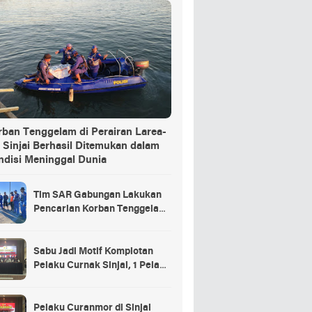
rban Tenggelam di Perairan Larea-
 Sinjai Berhasil Ditemukan dalam
ndisi Meninggal Dunia
Tim SAR Gabungan Lakukan
Pencarian Korban Tenggelam
di Pelabuhan Larea-Rea Sinjai
Sabu Jadi Motif Komplotan
Pelaku Curnak Sinjai, 1 Pelaku
dan Penadah Masih DPO
Pelaku Curanmor di Sinjai