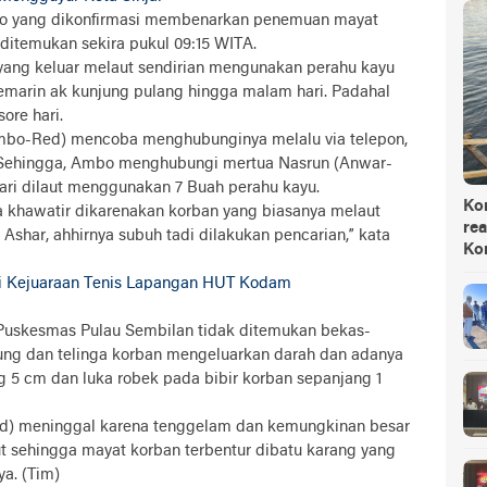
to yang dikonfirmasi membenarkan penemuan mayat
 ditemukan sekira pukul 09:15 WITA.
yang keluar melaut sendirian mengunakan perahu kayu
 kemarin ak kunjung pulang hingga malam hari. Padahal
ore hari.
Ambo-Red) mencoba menghubunginya melalu via telepon,
 Sehingga, Ambo menghubungi mertua Nasrun (Anwar-
ri dilaut menggunakan 7 Buah perahu kayu.
Ko
 khawatir dikarenakan korban yang biasanya melaut
rea
 Ashar, ahhirnya subuh tadi dilakukan pencarian,” kata
Ko
Ikuti Kejuaraan Tenis Lapangan HUT Kodam
 Puskesmas Pulau Sembilan tidak ditemukan bekas-
dung dan telinga korban mengeluarkan darah dan adanya
g 5 cm dan luka robek pada bibir korban sepanjang 1
d) meninggal karena tenggelam dan kemungkinan besar
ut sehingga mayat korban terbentur dibatu karang yang
ya. (Tim)