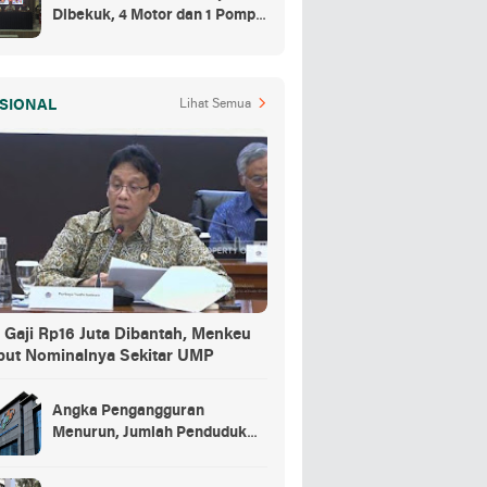
Dibekuk, 4 Motor dan 1 Pompa
Air Jadi Barang Buktinya
SIONAL
Lihat Semua
 Gaji Rp16 Juta Dibantah, Menkeu
but Nominalnya Sekitar UMP
Angka Pengangguran
Menurun, Jumlah Penduduk
Bekerja Capai 148,19 Juta