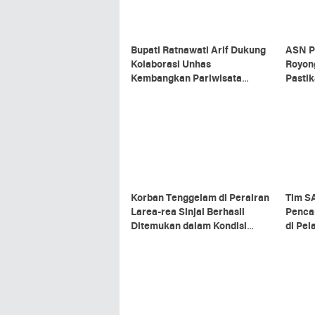
Bupati Ratnawati Arif Dukung
ASN P
Kolaborasi Unhas
Royon
Kembangkan Pariwisata
Pastik
Berkelanjutan di Sinjai
Upaca
Korban Tenggelam di Perairan
Tim S
Larea-rea Sinjai Berhasil
Penca
Ditemukan dalam Kondisi
di Pel
Meninggal Dunia