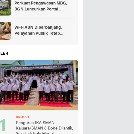
Perkuat Pengawasan MBG,
BGN Luncurkan Portal
Pengaduan bagi Mitra dan
SPPG
WFH ASN Diperpanjang,
Pelayanan Publik Tetap
Berjalan Penuh
LER
DAERAH
Pengurus IKA SMAN
Kajuara/SMAN 8 Bone Dilantik,
Siap Jadi Role Model