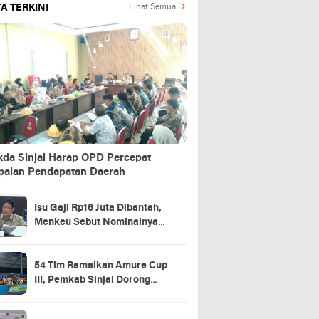
A TERKINI
Lihat Semua
kda Sinjai Harap OPD Percepat
paian Pendapatan Daerah
Isu Gaji Rp16 Juta Dibantah,
Menkeu Sebut Nominalnya
Sekitar UMP
54 Tim Ramaikan Amure Cup
III, Pemkab Sinjai Dorong
Pembinaan Atlet Futsal