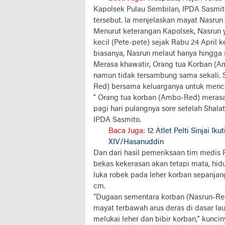
Kapolsek Pulau Sembilan, IPDA Sasmi
tersebut. Ia menjelaskan mayat Nasrun
Menurut keterangan Kapolsek, Nasrun 
kecil (Pete-pete) sejak Rabu 24 April
biasanya, Nasrun melaut hanya hingga s
Merasa khawatir, Orang tua Korban (
namun tidak tersambung sama sekali.
Red) bersama keluarganya untuk menca
” Orang tua korban (Ambo-Red) merasa
pagi hari pulangnya sore setelah Shalat
IPDA Sasmito.
Baca Juga:
12 Atlet Pelti Sinjai 
XIV/Hasanuddin
Dan dari hasil pemeriksaan tim medis
bekas kekerasan akan tetapi mata, hi
luka robek pada leher korban sepanjan
cm.
“Dugaan sementara korban (Nasrun-Re
mayat terbawah arus deras di dasar la
melukai leher dan bibir korban,” kuncin