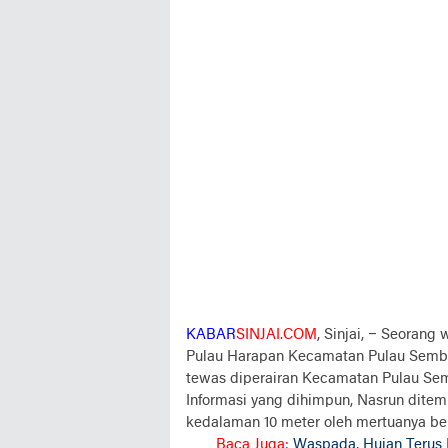
KABAR
SINJAI.COM
, Sinjai, –
Seorang w
Pulau Harapan Kecamatan Pulau Sembil
tewas diperairan Kecamatan Pulau Sem
Informasi yang dihimpun, Nasrun dite
kedalaman 10 meter oleh mertuanya be
Baca Juga:
Waspada, Hujan Terus 