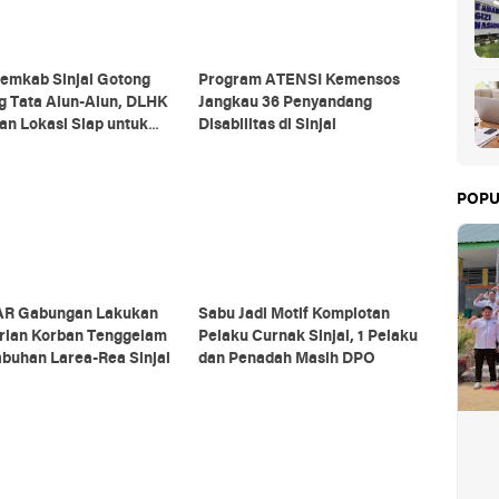
emkab Sinjai Gotong
Program ATENSI Kemensos
g Tata Alun-Alun, DLHK
Jangkau 36 Penyandang
an Lokasi Siap untuk
Disabilitas di Sinjai
ra HUT RI
POPU
AR Gabungan Lakukan
Sabu Jadi Motif Komplotan
rian Korban Tenggelam
Pelaku Curnak Sinjai, 1 Pelaku
abuhan Larea-Rea Sinjai
dan Penadah Masih DPO