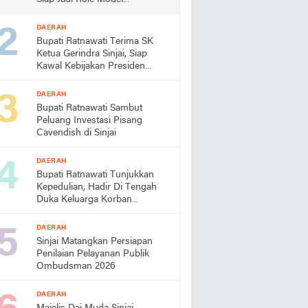
Almamater
DAERAH
Bupati Ratnawati Terima SK
Ketua Gerindra Sinjai, Siap
Kawal Kebijakan Presiden
Prabowo
DAERAH
Bupati Ratnawati Sambut
Peluang Investasi Pisang
Cavendish di Sinjai
DAERAH
Bupati Ratnawati Tunjukkan
Kepedulian, Hadir Di Tengah
Duka Keluarga Korban
Pengeroyokan di Morowali
DAERAH
Sinjai Matangkan Persiapan
Penilaian Pelayanan Publik
Ombudsman 2026
DAERAH